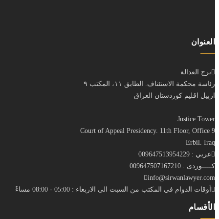
العنوان
برج العدالة
رئاسة محكمة الاستئناف. الطابق ١١، المكتب ٩
اربيل اقليم كوردستان العراق
Justice Tower
Court of Appeal Presidency. 11th Floor, Office 9
Erbil. Iraq
عربي : 009647513954229
كـــــوردى : 009647507167210
info@sirwanlawyer.com
أوقات الدوام في المكتب من السبت الى الاربعاء : 05:00 - 08:00 مساءً
الأقسام