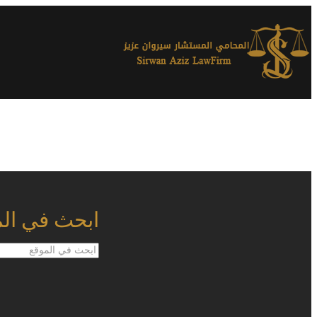
ابحث في ال
ابحث
في
الموقع