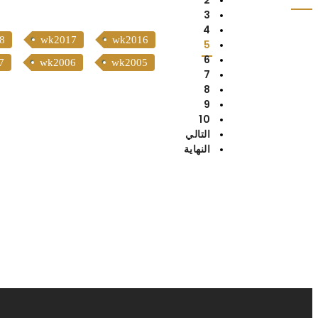
3
4
8
wk2017
wk2016
5
6
7
wk2006
wk2005
7
8
9
10
التالي
النهاية