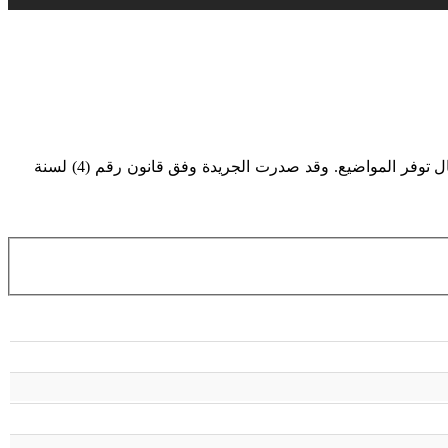
جريدة وقائع كردستان هي الجريدة الرسمية لحكومة إقليم كوردستان العراق، تصدر من قبل وزارة العدل أسبوعياً كل يوم اثنين في حال توفر المواضيع. وقد صدرت الجريدة وفق قانون رقم (4) لسنة