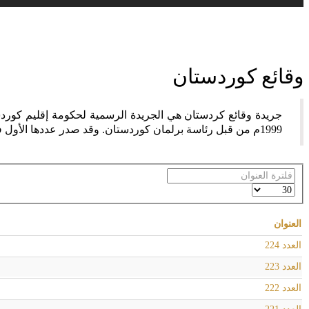
وقائع كوردستان
1999م من قبل رئاسة برلمان كوردستان. وقد صدر عددها الأول في 4 مايو 2000م ومازال مستمراً في الإصدار.
فلترة
العنوان
عدد
الإظهارات:
العنوان
العدد 224
العدد 223
العدد 222