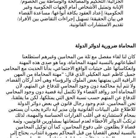
الجزائية/ التحكيم والمصالحة والوساطة بين الخصوم/
الإنابة وتمثيل الأشخاص أمام الجهات الحكومية وغير
الحكومية/ إعداد العقود بكافة أنواعها/ مساعدة القضاء
في بيان الحقيقة/ تسهيل إجراءات التقاضي بين الأفراد/
تقديم الاستشارات القانونية.
المحاماة ضرورية لدوائر الدولة
كان لنا لقاء مفصل مع ثلة من المحامين وغيرهم استطلعنا
انطباعاتهم بالنسبة لمهنة المحاماة، وما هو صدى هذه المهنة
وانعكاساتها على حيثيات الواقع الاجتماعي، بدأنا الحديث مع المحامي
جميل كاظم عبيد العكيلي الذي قال: “مهنة المحاماة من المهن
الراقية التي يمتهنها بعض الملوك والرؤساء وهي أحد أركان القضاء،
ولا تتم أية محاكمة دون وجود المحامي للدفاع عن المتهم، لأن
المحاماة أحد روافد القضاء ولا تكتمل أية قضية دون وجود المحامي
للدفاع عن المتهم حسب نسبة الحق التي يمتلكها، لكن ما يقلقنا،
نحن المحامين، عدم وجود رجال قانون في بعض دوائر الدولة
للاطلاع على البيانات القانونية وإن مدير أية دائرة يجب أن يستعين
بمحامٍ لاستشارته في أغلب القرارات الحساسة والمهمة، لذلك
ترتكب الدوائر الأخطاء لعدم استعانتها بمشاورين قانونيين، وثمة
قضاة لا يطلعون على دفوع المحامين، كما أن توكيل المحامين
بالنسبة لبعض القضايا من قبل المحاكم بصورة انتداب، يحتاج إلى