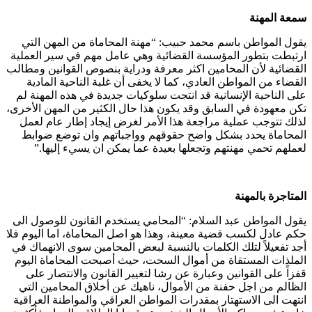
سمعة المهنة
يقول المواطن باسم محمد حبيب: “مهنة المحاماة من المهن التي
ارتبطت بتطور المؤسسة القضائية وهي عامل مهم في سير العملية
القضائية لأن المحامين اكثر معرفة ودراية بنصوص القوانين ومطالب
القضاء من المواطن العادي، كما لا يخفى أن غلبة الناحية المادية
على الناحية الإنسانية قد انتجت سلوكيات جديدة في هذه المهنة لم
تكن معهودة في السابق وقد يكون هذا حال الكثير من المهن الأخرى،
لذلك تتوجب عملية مراجعة هذا الأمر لغرض إيجاد إطار عام لعمل
المحاماة يحدد بشكل واضح حقوقهم وواجباتهم وان توضع ضوابط
لعملهم تحمي مهنتهم وتجعلها بعيدة عما يمكن ان يسيء إليها.”
المتاجرة بالمهنة
يقول المواطن عبد السلام: “المحامي يستخدم القانون للوصول الى
حكم عادل لكسب قضية معينة، وهذا هو اصل المحاماة، اما اليوم فلا
أجد تفعيلاً لتلك الكلمات بالنسبة لبعض المحامين سوى الانهماك في
الملذات المستقاة من أموال السحت، حيث أصبحت المحاماة اليوم
قفزاً على القوانين وعبارة عن رشا لتغيير القانون والانتصار على
الظالم من اجل حفنة من الأموال، ناهيك عن أخلاق المحامين التي
انتهت الى الاستهتار بمقدرات المواطن العراقي والمواطنة العراقية