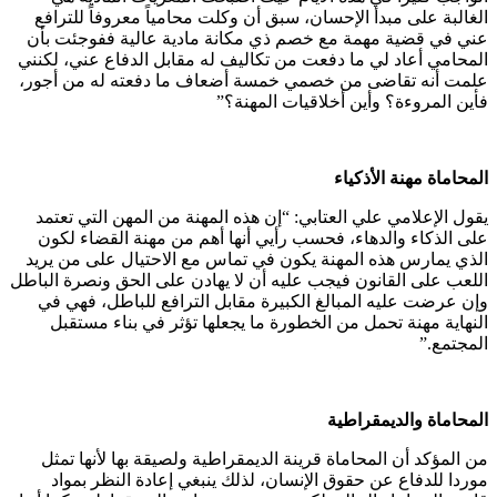
الغالبة على مبدأ الإحسان، سبق أن وكلت محامياً معروفاً للترافع
عني في قضية مهمة مع خصم ذي مكانة مادية عالية ففوجئت بأن
المحامي أعاد لي ما دفعت من تكاليف له مقابل الدفاع عني، لكنني
علمت أنه تقاضى من خصمي خمسة أضعاف ما دفعته له من أجور،
فأين المروءة؟ وأين أخلاقيات المهنة؟”
المحاماة مهنة الأذكياء
يقول الإعلامي علي العتابي: “إن هذه المهنة من المهن التي تعتمد
على الذكاء والدهاء، فحسب رأيي أنها أهم من مهنة القضاء لكون
الذي يمارس هذه المهنة يكون في تماس مع الاحتيال على من يريد
اللعب على القانون فيجب عليه أن لا يهادن على الحق ونصرة الباطل
وإن عرضت عليه المبالغ الكبيرة مقابل الترافع للباطل، فهي في
النهاية مهنة تحمل من الخطورة ما يجعلها تؤثر في بناء مستقبل
المجتمع.”
المحاماة والديمقراطية
من المؤكد أن المحاماة قرينة الديمقراطية ولصيقة بها لأنها تمثل
موردا للدفاع عن حقوق الإنسان، لذلك ينبغي إعادة النظر بمواد