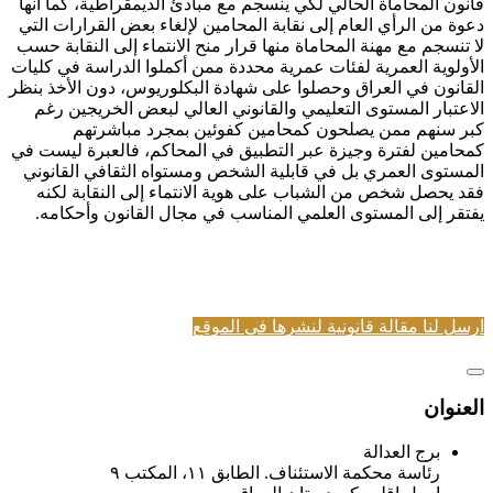
قانون المحاماة الحالي لكي ينسجم مع مبادئ الديمقراطية، كما أنها
دعوة من الرأي العام إلى نقابة المحامين لإلغاء بعض القرارات التي
لا تنسجم مع مهنة المحاماة منها قرار منح الانتماء إلى النقابة حسب
الأولوية العمرية لفئات عمرية محددة ممن أكملوا الدراسة في كليات
القانون في العراق وحصلوا على شهادة البكلوريوس، دون الأخذ بنظر
الاعتبار المستوى التعليمي والقانوني العالي لبعض الخريجين رغم
كبر سنهم ممن يصلحون كمحامين كفوئين بمجرد مباشرتهم
كمحامين لفترة وجيزة عبر التطبيق في المحاكم، فالعبرة ليست في
المستوى العمري بل في قابلية الشخص ومستواه الثقافي القانوني
فقد يحصل شخص من الشباب على هوية الانتماء إلى النقابة لكنه
يفتقر إلى المستوى العلمي المناسب في مجال القانون وأحكامه.
ارسل لنا مقالة قانونية لنشرها في الموقع
العنوان
برج العدالة
رئاسة محكمة الاستئناف. الطابق ١١، المكتب ٩