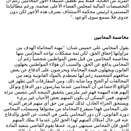
المزيد من العناية، فمثلاً يتم تعطيل استيفاء أجور المحامين رغم أن
التخصيصات المالية لمجلس القضاء الأعلى ضخمة، ورغم مطالباتنا
المستمرة لرئيس محكمة الاستئناف بصرف هذه الأجور لكن دون
جدوى فلا نسمع سوى الوعود .”
مخاصمة المحامين
يقول المحامي علي خميس شنان: “مهنة المحاماة الهدف من
مزاولتها إحقاق الحق، لكن ثمة مشكلات تواجه المحامين منها
مخاصمة المحامين من قبل بعض المواطنين شخصياً رغم أن
المحامي يدافع عن الحق، والسبب أن هؤلاء المواطنين يجهلون
القانون ويجهلون قيمة المحاماة ويحرصون على الدفاع عن بعض
منافعهم الشخصية رغم أنها تصطدم بالمواد القانونية وتعد من
المخالفات أو الجنح وما شابه ذلك، ومن المفارقات التي تظهر في
الواقع الاجتماعي أن المحامين عندما يمارسون دور الدفاع وتوكل
إليهم هذه المهمة فهم غير ملزمين بتحقيق النتيجة التي تتضمن تبرئة
المتهم، فمن الممكن أن يكون المتهم بعض الأحيان غير بريء
ويستحق الجزاء العادل، لذلك ليس من حق أي متهم فرض التبرئة
على المحامي فهذا سيفرغ المحاماة من محتواها وسيسلب المحامي
دوره القانوني، لأن دور المحامي يكمن في البحث عن الحق والدفاع
عنه في حال امتلاك المتهم لهذا الحق لكن عندما لا يملك المتهم
الحق فإن المحامي سينتهي دوره، عندها يقوم القاضي بتنفيذ المادة
القانونية الملائمة بحق المتهم لتحقيق العدالة. للأسف إن الكثير من