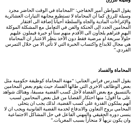
يقول المواطن أمير الخفاجي: “المحاماة في الوقت الحاضر مجرد
وسيلة للرزق كما أن المحاماة لا تستطيع مجابهة التيارات العشائرية
والإغراءات المادية والجاه والسلطة أحياناً إضافة الى افتقار
المحامين الجدد الى الحنكة والفن في التعامل مع المشكلة الموكلة
اليهم فتراهم يلجأون الى الأقدم منهم سناً او خبرة فيملون عليهم
حلولاً سريعة او مرضية فقط دون الأخذ بنظر الاعتبار ان المحاماة
هي مجال للابداع واكتساب الخبرة التي لا تأتي الا من خلال التمرس
الفردي.”
المحاماة والفساد
يقول المدرس فراس العتابي: “مهنة المحاماة كوظيفة حكومية مثل
بعض الوظائف الاخرى التي طالها الفساد حيث يقوم بعض المحامين
بالتنسيق مع بعض القضاة لأجل كسب القضية مسبقا، وهنالك شواهد
على ما أقول؛ منها احتكار القضايا من قبل بعض المحامين لسبب
أنهم يملكون القدرة على كسب القضية، لذلك يجب ان يتحلى
المحامي بروح التعاون والاندفاع لخدمة القضية القانونية ويجب ان لا
ينسى دوره الحقيقي والمهني الفاعل في حل المشاكل الاجتماعية
وان يكون نزيهاً لا منحازاً بسبب المغريات.”