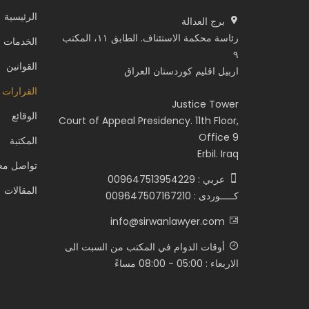
الرئيسية
برج العدالة
رئاسة محكمة الاستئناف. الطابق ١١، المكتب
الخدمات
٩
القوانين
اربيل اقليم كوردستان العراق
القرارات 
Justice Tower
الوقائع
Court of Appeal Presidency. 11th Floor,
Office 9
المكتبة
Erbil. Iraq
تواصل معن
عربي : 009647513954229
المقالات
كـــــوردى : 009647507167210
info@sirwanlawyer.com
أوقات الدوام في المكتب من السبت الى
الاربعاء : 05:00 - 08:00 مساءً