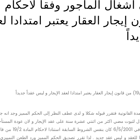
أشغال المأجور وفقاً لاحكام
 من قانون إيجار العقار يعتبر امتدادا ل
اً
مدة القانونية فتقرر قبوله شكلا و لدى عطف النظر إلى الحكم المميز وجد انه ج
قانون إيجار العقار المعدل لثبوت مضي اكثر من اثنتي عشرة سنة على عقد الإيجار و لان عودة المست
إلى أشغاله المأجور بموجب الحكم العدد 267/2001 الصادر في 1
ا للعقد و ليس عقد جديد . لذا تقرر تصديق الحكم المميز ورد الطعن التمييزي