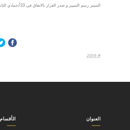
المميز رسم التمييز و صدر القرار بالاتفاق في 23/جمادي الثانية/1427 هـ الموافق 18/7/2006م.
2006
العنوان
الأقسام